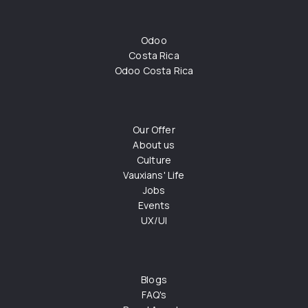
Odoo
Costa Rica
Odoo Costa Rica
Our Offer
About us
Culture
Vauxians' Life
Jobs
Events
UX/UI
Blogs
FAQ's