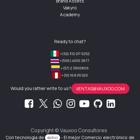
Brand Assets
Vakyro
Academy
Ready to chat?
+(52) 312 217 0252
+(506) 4000 2677
+(57) 2 3800806
+(51) 168 05 520
Would you rather write to us?
VENTAS@VAUXOO.COM
Copyright ©
Vauxoo Consultores
Con tecnología de
- El mejor
Comercio electrónico de