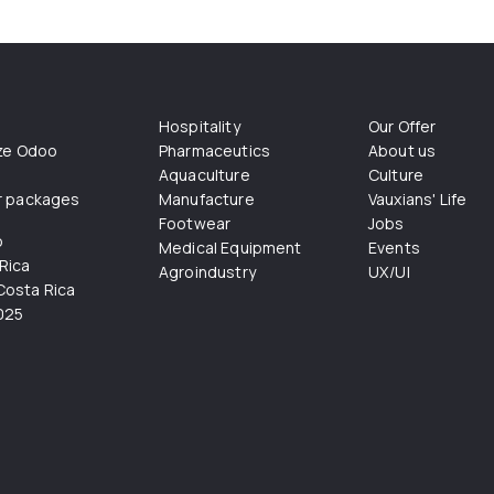
Hospitality
Our Offer
ize Odoo
Pharmaceutics
About us
Aquaculture
Culture
r packages
Manufacture
Vauxians' Life
Footwear
Jobs
o
Medical Equipment
Events
Rica
Agroindustry
UX/UI
osta Rica
025