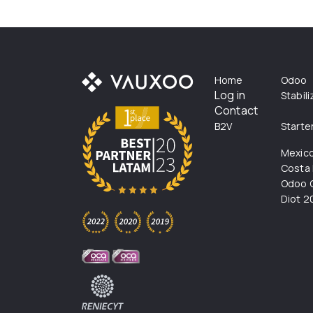
Home
Odoo
Log in
Stabil
Contact
B2V
Starte
Mexic
Costa 
Odoo C
Diot 2