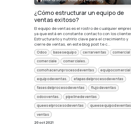
¿Cómo estructurar un equipo de
ventas exitoso?
El equipo de ventas es el rostro de cualquier empre
ya que está en constante contacto con los cliente
Estructurarlo y nutrirlo clave para el crecimiento y
cierre de ventas, en este blog post te c...
Odoo
basesequipo
cerrarventas
comercial
comerciale
comerciales.
comohacerunprocesodeventas
equipocomercial
equipodeventas.
etapasdelprocesodeventas
fasesdelprocesodeventas
flujodeventas
odooventas.
pipelinedeventas
queeselprocesodeventas
queesequipodeventas
ventas
20 oct 2021