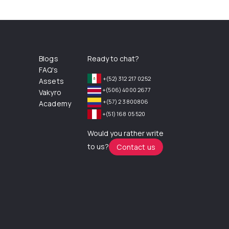
Blogs
Ready to chat?
FAQ's
+(52) 312 217 0252
Assets
+(506) 4000 2677
Vakyro
+(57) 2 3800806
Academy
+(51) 168 05 520
Would you rather write
to us?
Contact us