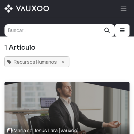
Ir al contenido
1 Artículo
×
Recursos Humanos
María de Jesús Lara [Vauxoo]