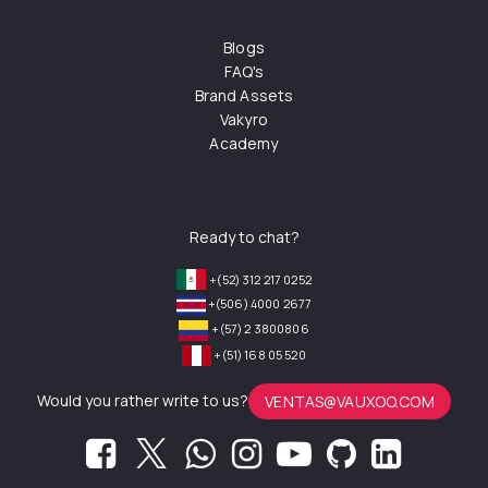
Blogs
FAQ's
Brand Assets
Vakyro
Academy
Ready to chat?
+(52) 312 217 0252
+(506) 4000 2677
+(57) 2 3800806
+(51) 168 05 520
Would you rather write to us?
VENTAS@VAUXOO.COM