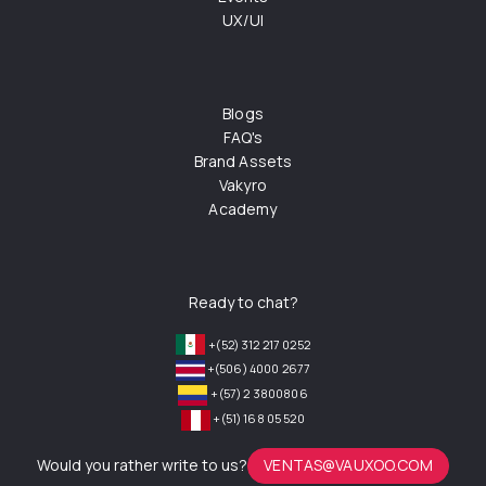
UX/UI
Blogs
FAQ's
Brand Assets
Vakyro
Academy
Ready to chat?
+(52) 312 217 0252
+(506) 4000 2677
+(57) 2 3800806
+(51) 168 05 520
Would you rather write to us?
VENTAS@VAUXOO.COM