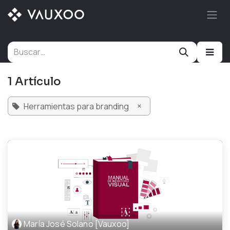
Ir al contenido
1 Artículo
×
Herramientas para branding
María José Solano [Vauxoo]